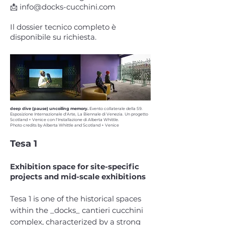
📩
info@docks-cucchini.com
Il dossier tecnico completo è
disponibile su richiesta.
deep dive (pause) uncoiling memory.
Evento collaterale della 59.
Esposizione Internazionale d'Arte, La Biennale di Venezia. Un progetto
Scotland + Venice con l'Installazione di Alberta Whittle.
Photo credits by Alberta Whittle and Scotland + Venice
Tesa 1
Exhibition space for site-specific
projects and mid-scale exhibitions
Tesa 1 is one of the historical spaces
within the _docks_ cantieri cucchini
complex, characterized by a strong