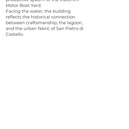
Motor Boat Yard.
Facing the water, the building
reflects the historical connection
between craftsmanship, the lagoon,
and the urban fabric of San Pietro di
Castello.
The architectural restoration
preserved the original features while
transforming the space into a venue
for cultural production and
experimental exhibition practices.
Spatial features and use
Tesa 1 is particularly suitable for:
temporary exhibitions
site-specific installations
photographic and multimedia
projects
narrative and thematic exhibitions
presentations and public programs