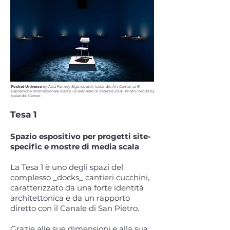
Pocket Universe
by Asta Fanney Sigurodottir. Icelandic Art Center at 61.
Esposizione Internazionale d'Arte, La Biennale di Venezia 2026. Photo credits by
Icelandic Center.
Tesa 1
Spazio espositivo per progetti site-
specific e mostre di media scala
La Tesa 1 è uno degli spazi del
complesso _docks_ cantieri cucchini,
caratterizzato da una forte identità
architettonica e da un rapporto
diretto con il Canale di San Pietro.
Grazie alle sue dimensioni e alla sua